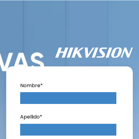
Nombre
*
Apellido
*